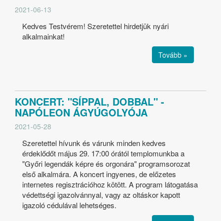
2021-06-13
Kedves Testvérem! Szeretettel hirdetjük nyári
alkalmainkat!
Tovább »
KONCERT: "SÍPPAL, DOBBAL" -
NAPÓLEON ÁGYÚGOLYÓJA
2021-05-28
Szeretettel hívunk és várunk minden kedves
érdeklődőt május 29. 17:00 órától templomunkba a
"Győri legendák képre és orgonára" programsorozat
első alkalmára. A koncert ingyenes, de előzetes
internetes regisztrációhoz kötött. A program látogatása
védettségi igazolvánnyal, vagy az oltáskor kapott
igazoló cédulával lehetséges.