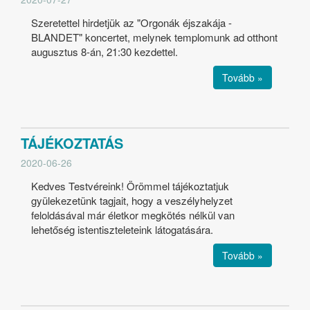
Szeretettel hirdetjük az "Orgonák éjszakája -
BLANDET" koncertet, melynek templomunk ad otthont
augusztus 8-án, 21:30 kezdettel.
Tovább »
TÁJÉKOZTATÁS
2020-06-26
Kedves Testvéreink! Örömmel tájékoztatjuk
gyülekezetünk tagjait, hogy a veszélyhelyzet
feloldásával már életkor megkötés nélkül van
lehetőség istentiszteleteink látogatására.
Tovább »