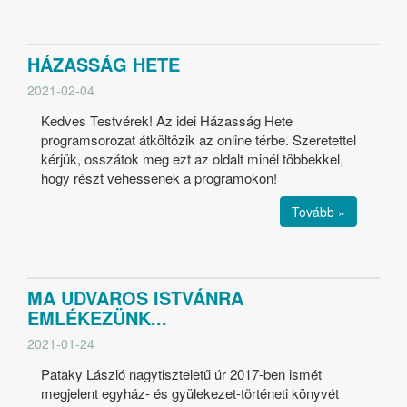
HÁZASSÁG HETE
2021-02-04
Kedves Testvérek! Az idei Házasság Hete
programsorozat átköltözik az online térbe. Szeretettel
kérjük, osszátok meg ezt az oldalt minél többekkel,
hogy részt vehessenek a programokon!
Tovább »
MA UDVAROS ISTVÁNRA
EMLÉKEZÜNK...
2021-01-24
Pataky László nagytiszteletű úr 2017-ben ismét
megjelent egyház- és gyülekezet-történeti könyvét