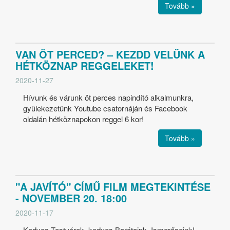
Tovább »
VAN ÖT PERCED? – KEZDD VELÜNK A
HÉTKÖZNAP REGGELEKET!
2020-11-27
Hívunk és várunk öt perces napindító alkalmunkra,
gyülekezetünk Youtube csatornáján és Facebook
oldalán hétköznapokon reggel 6 kor!
Tovább »
"A JAVÍTÓ" CÍMŰ FILM MEGTEKINTÉSE
- NOVEMBER 20. 18:00
2020-11-17
Kedves Testvérek, kedves Barátaink, Ismerőseink!