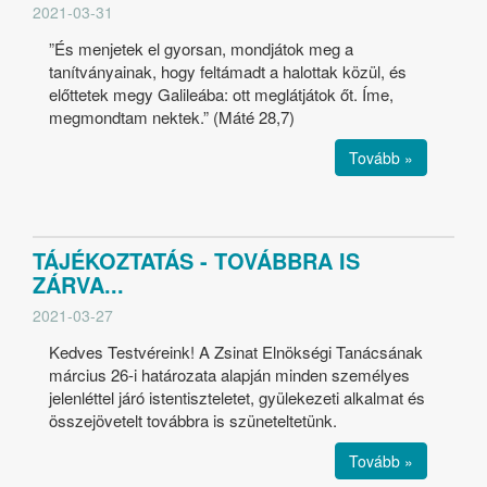
2021-03-31
”És menjetek el gyorsan, mondjátok meg a
tanítványainak, hogy feltámadt a halottak közül, és
előttetek megy Galileába: ott meglátjátok őt. Íme,
megmondtam nektek.” (Máté 28,7)
Tovább »
TÁJÉKOZTATÁS - TOVÁBBRA IS
ZÁRVA...
2021-03-27
Kedves Testvéreink! A Zsinat Elnökségi Tanácsának
március 26-i határozata alapján minden személyes
jelenléttel járó istentiszteletet, gyülekezeti alkalmat és
összejövetelt továbbra is szüneteltetünk.
Tovább »