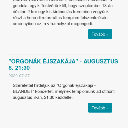
gondolat egyik Testvérünktől, hogy szeptember 13-án
délután 2-kor egy kis kirándulás keretében vegyünk
részt a herendi református templom felszentelésén,
amennyiben ezt a vírushelyzet megengedi.
Tovább »
"ORGONÁK ÉJSZAKÁJA" - AUGUSZTUS
8. 21:30
2020-07-27
Szeretettel hirdetjük az "Orgonák éjszakája -
BLANDET" koncertet, melynek templomunk ad otthont
augusztus 8-án, 21:30 kezdettel.
Tovább »