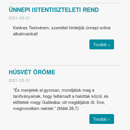
ÜNNEPI ISTENTISZTELETI REND
2021-03-31
Kedves Testvérem, szerettel hirdetjük ünnepi online
alkalmainkat!
Tovább »
HÚSVÉT ÖRÖME
2021-03-31
”És menjetek el gyorsan, mondjátok meg a
tanítványainak, hogy feltámadt a halottak közül, és
előttetek megy Galileába: ott meglátjátok őt. Íme,
megmondtam nektek.” (Máté 28,7)
Tovább »