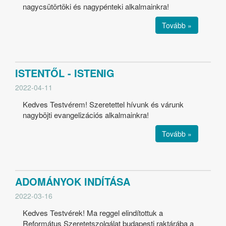
nagycsütörtöki és nagypénteki alkalmainkra!
Tovább »
ISTENTŐL - ISTENIG
2022-04-11
Kedves Testvérem! Szeretettel hívunk és várunk
nagyböjti evangelizációs alkalmainkra!
Tovább »
ADOMÁNYOK INDÍTÁSA
2022-03-16
Kedves Testvérek! Ma reggel elindítottuk a
Református Szeretetszolgálat budapesti raktárába a