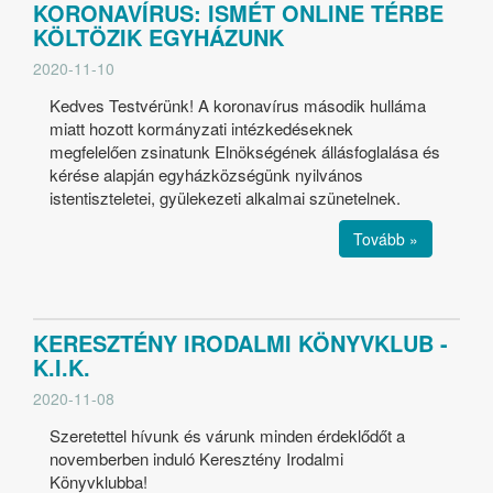
KORONAVÍRUS: ISMÉT ONLINE TÉRBE
KÖLTÖZIK EGYHÁZUNK
2020-11-10
Kedves Testvérünk! A koronavírus második hulláma
miatt hozott kormányzati intézkedéseknek
megfelelően zsinatunk Elnökségének állásfoglalása és
kérése alapján egyházközségünk nyilvános
istentiszteletei, gyülekezeti alkalmai szünetelnek.
Tovább »
KERESZTÉNY IRODALMI KÖNYVKLUB -
K.I.K.
2020-11-08
Szeretettel hívunk és várunk minden érdeklődőt a
novemberben induló Keresztény Irodalmi
Könyvklubba!