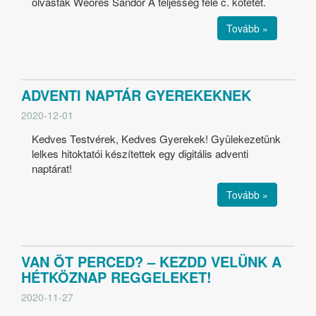
olvasták Weöres Sándor A teljesség felé c. kötetét.
Tovább »
ADVENTI NAPTÁR GYEREKEKNEK
2020-12-01
Kedves Testvérek, Kedves Gyerekek! Gyülekezetünk
lelkes hitoktatói készítettek egy digitális adventi
naptárat!
Tovább »
VAN ÖT PERCED? – KEZDD VELÜNK A
HÉTKÖZNAP REGGELEKET!
2020-11-27