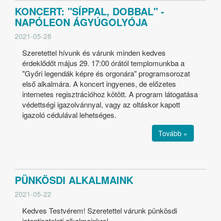
KONCERT: "SÍPPAL, DOBBAL" -
NAPÓLEON ÁGYÚGOLYÓJA
2021-05-28
Szeretettel hívunk és várunk minden kedves
érdeklődőt május 29. 17:00 órától templomunkba a
"Győri legendák képre és orgonára" programsorozat
első alkalmára. A koncert ingyenes, de előzetes
internetes regisztrációhoz kötött. A program látogatása
védettségi igazolvánnyal, vagy az oltáskor kapott
igazoló cédulával lehetséges.
Tovább »
PÜNKÖSDI ALKALMAINK
2021-05-22
Kedves Testvérem! Szeretettel várunk pünkösdi
istentiszteleti alkalmainkra!