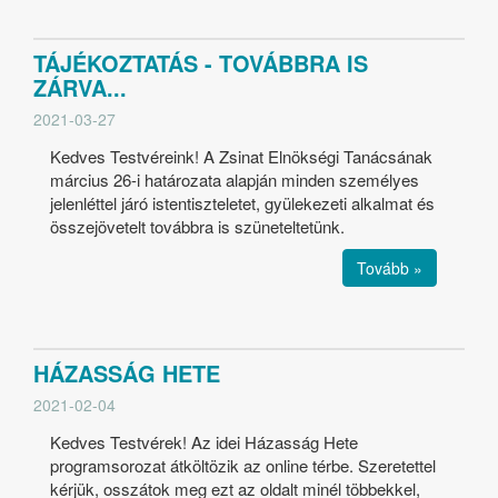
TÁJÉKOZTATÁS - TOVÁBBRA IS
ZÁRVA...
2021-03-27
Kedves Testvéreink! A Zsinat Elnökségi Tanácsának
március 26-i határozata alapján minden személyes
jelenléttel járó istentiszteletet, gyülekezeti alkalmat és
összejövetelt továbbra is szüneteltetünk.
Tovább »
HÁZASSÁG HETE
2021-02-04
Kedves Testvérek! Az idei Házasság Hete
programsorozat átköltözik az online térbe. Szeretettel
kérjük, osszátok meg ezt az oldalt minél többekkel,