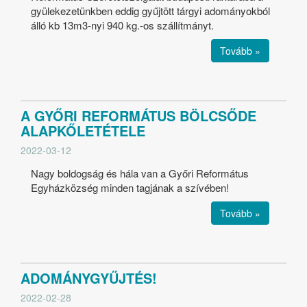
gyülekezetünkben eddig gyűjtött tárgyi adományokból
álló kb 13m3-nyi 940 kg.-os szállítmányt.
Tovább »
A GYŐRI REFORMÁTUS BÖLCSŐDE
ALAPKŐLETÉTELE
2022-03-12
Nagy boldogság és hála van a Győri Református
Egyházközség minden tagjának a szívében!
Tovább »
ADOMÁNYGYŰJTÉS!
2022-02-28