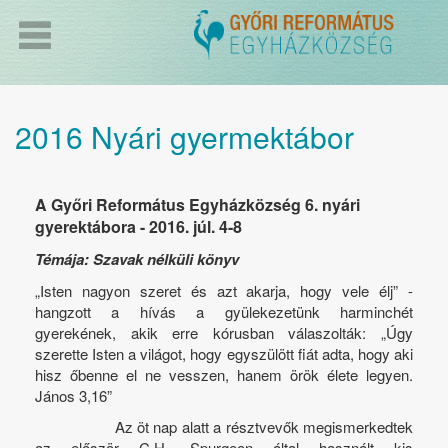
2016 Nyári gyermektábor
A Győri Református Egyházközség 6. nyári
gyerektábora - 2016. júl. 4-8
Témája: Szavak nélküli könyv
„Isten nagyon szeret és azt akarja, hogy vele élj” -
hangzott a hívás a gyülekezetünk harminchét
gyerekének, akik erre kórusban válaszolták: „Úgy
szerette Isten a világot, hogy egyszülött fiát adta, hogy aki
hisz őbenne el ne vesszen, hanem örök élete legyen.
János 3,16”
Az öt nap alatt a résztvevők megismerkedtek
az először C.H. Spurgeon által használt kis