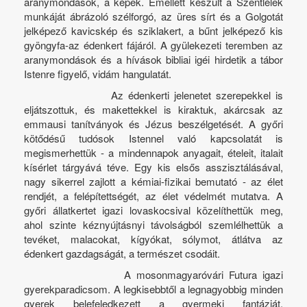
aranymondások, a képek. Emellett készült a Szentlélek
munkáját ábrázoló szélforgó, az üres sírt és a Golgotát
jelképező kavicskép és sziklakert, a bűnt jelképező kis
gyöngyfa-az édenkert fájáról. A gyülekezeti teremben az
aranymondások és a hívások bibliai igéi hirdetik a tábor
Istenre figyelő, vidám hangulatát.
Az édenkerti jelenetet szerepekkel is
eljátszottuk, és makettekkel is kiraktuk, akárcsak az
emmausi tanítványok és Jézus beszélgetését. A győri
kötődésű tudósok Istennel való kapcsolatát is
megismerhettük - a mindennapok anyagait, ételeit, italait
kísérlet tárgyává téve. Egy kis elsős asszisztálásával,
nagy sikerrel zajlott a kémiai-fizikai bemutató - az élet
rendjét, a felépítettségét, az élet védelmét mutatva. A
győri állatkertet igazi lovaskocsival közelíthettük meg,
ahol szinte kéznyújtásnyi távolságból szemlélhettük a
tevéket, malacokat, kígyókat, sólymot, átlátva az
édenkert gazdagságát, a természet csodáit.
A mosonmagyaróvári Futura igazi
gyerekparadicsom. A legkisebbtől a legnagyobbig minden
gyerek belefeledkezett a gyermeki fantáziát,