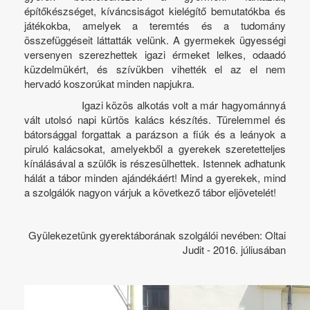
építőkészséget, kíváncsiságot kielégítő bemutatókba és
játékokba, amelyek a teremtés és a tudomány
összefüggéseit láttatták velünk. A gyermekek ügyességi
versenyen szerezhettek igazi érmeket lelkes, odaadó
küzdelmükért, és szívükben vihették el az el nem
hervadó koszorúkat minden napjukra.
Igazi közös alkotás volt a már hagyománnyá
vált utolsó napi kürtös kalács készítés. Türelemmel és
bátorsággal forgattak a parázson a fiúk és a leányok a
piruló kalácsokat, amelyekből a gyerekek szeretetteljes
kínálásával a szülők is részesülhettek. Istennek adhatunk
hálát a tábor minden ajándékáért! Mind a gyerekek, mind
a szolgálók nagyon várjuk a következő tábor eljövetelét!
Gyülekezetünk gyerektáborának szolgálói nevében: Oltai
Judit - 2016. júliusában