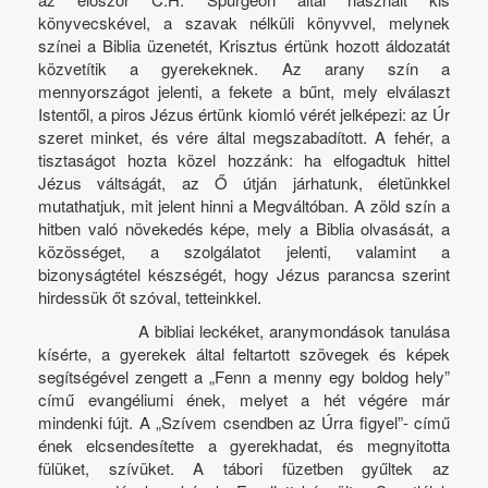
könyvecskével, a szavak nélküli könyvvel, melynek
színei a Biblia üzenetét, Krisztus értünk hozott áldozatát
közvetítik a gyerekeknek. Az arany szín a
mennyországot jelenti, a fekete a bűnt, mely elválaszt
Istentől, a piros Jézus értünk kiomló vérét jelképezi: az Úr
szeret minket, és vére által megszabadított. A fehér, a
tisztaságot hozta közel hozzánk: ha elfogadtuk hittel
Jézus váltságát, az Ő útján járhatunk, életünkkel
mutathatjuk, mit jelent hinni a Megváltóban. A zöld szín a
hitben való növekedés képe, mely a Biblia olvasását, a
közösséget, a szolgálatot jelenti, valamint a
bizonyságtétel készségét, hogy Jézus parancsa szerint
hirdessük őt szóval, tetteinkkel.
A bibliai leckéket, aranymondások tanulása
kísérte, a gyerekek által feltartott szövegek és képek
segítségével zengett a „Fenn a menny egy boldog hely”
című evangéliumi ének, melyet a hét végére már
mindenki fújt. A „Szívem csendben az Úrra figyel”- című
ének elcsendesítette a gyerekhadat, és megnyitotta
fülüket, szívüket. A tábori füzetben gyűltek az