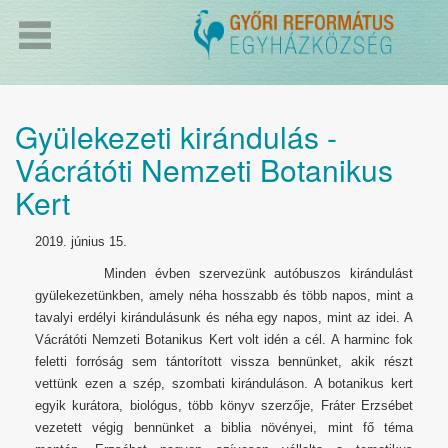
Gyülekezeti kirándulás -
Vácrátóti Nemzeti Botanikus
Kert
2019. június 15.
Minden évben szervezünk autóbuszos kirándulást
gyülekezetünkben, amely néha hosszabb és több napos, mint a
tavalyi erdélyi kirándulásunk és néha egy napos, mint az idei. A
Vácrátóti Nemzeti Botanikus Kert volt idén a cél. A harminc fok
feletti forróság sem tántorított vissza bennünket, akik részt
vettünk ezen a szép, szombati kiránduláson. A botanikus kert
egyik kurátora, biológus, több könyv szerzője, Fráter Erzsébet
vezetett végig bennünket a biblia növényei, mint fő téma