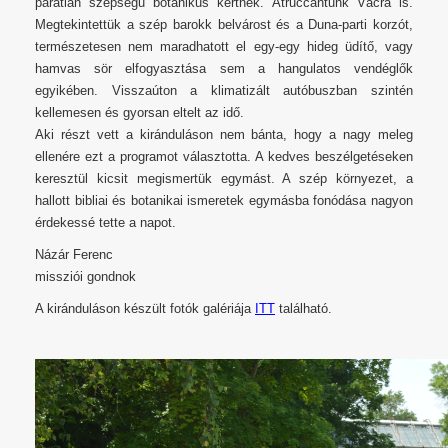
páratlan szépségű botanikus kertnek. Átruccantunk Vácra is.
Megtekintettük a szép barokk belvárost és a Duna-parti korzót,
természetesen nem maradhatott el egy-egy hideg üdítő, vagy
hamvas sör elfogyasztása sem a hangulatos vendéglők
egyikében. Visszaúton a klimatizált autóbuszban szintén
kellemesen és gyorsan eltelt az idő.
Aki részt vett a kiránduláson nem bánta, hogy a nagy meleg
ellenére ezt a programot választotta. A kedves beszélgetéseken
keresztül kicsit megismertük egymást. A szép környezet, a
hallott bibliai és botanikai ismeretek egymásba fonódása nagyon
érdekessé tette a napot.
Názár Ferenc
missziói gondnok
A kiránduláson készült fotók galériája
ITT
található.