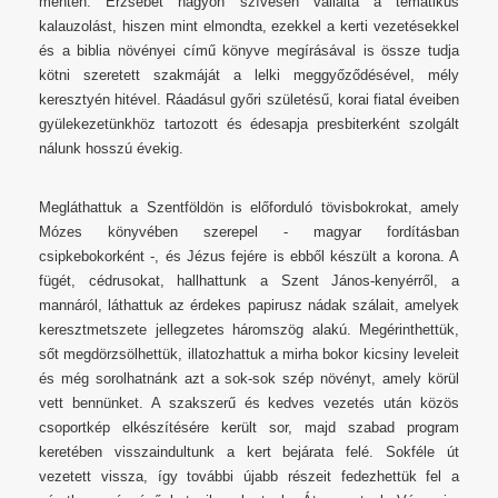
mentén. Erzsébet nagyon szívesen vállalta a tematikus
kalauzolást, hiszen mint elmondta, ezekkel a kerti vezetésekkel
és a biblia növényei című könyve megírásával is össze tudja
kötni szeretett szakmáját a lelki meggyőződésével, mély
keresztyén hitével. Ráadásul győri születésű, korai fiatal éveiben
gyülekezetünkhöz tartozott és édesapja presbiterként szolgált
nálunk hosszú évekig.
Megláthattuk a Szentföldön is előforduló tövisbokrokat, amely
Mózes könyvében szerepel - magyar fordításban
csipkebokorként -, és Jézus fejére is ebből készült a korona. A
fügét, cédrusokat, hallhattunk a Szent János-kenyérről, a
mannáról, láthattuk az érdekes papirusz nádak szálait, amelyek
keresztmetszete jellegzetes háromszög alakú. Megérinthettük,
sőt megdörzsölhettük, illatozhattuk a mirha bokor kicsiny leveleit
és még sorolhatnánk azt a sok-sok szép növényt, amely körül
vett bennünket. A szakszerű és kedves vezetés után közös
csoportkép elkészítésére került sor, majd szabad program
keretében visszaindultunk a kert bejárata felé. Sokféle út
vezetett vissza, így további újabb részeit fedezhettük fel a