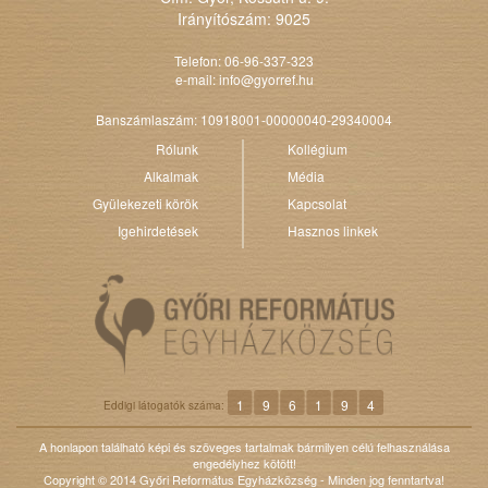
Irányítószám: 9025
Telefon: 06-96-337-323
e-mail:
info@gyorref.hu
Banszámlaszám: 10918001-00000040-29340004
Rólunk
Kollégium
Alkalmak
Média
Gyülekezeti körök
Kapcsolat
Igehirdetések
Hasznos linkek
1
9
6
1
9
4
Eddigi látogatók száma:
A honlapon található képi és szöveges tartalmak bármilyen célú felhasználása
engedélyhez kötött!
Copyright © 2014 Győri Református Egyházközség - Minden jog fenntartva!