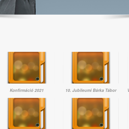
Konfirmáció 2021
10. Jubileumi Bárka Tábor