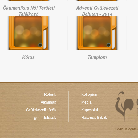
Ökumenikus Női Területi
Adventi Gyülekezeti
Találkozó
Délután - 2014
Kórus
Templom
Rólunk
Kollégium
Alkalmak
Média
Gyülekezeti körök
Kapcsolat
Igehirdetések
Hasznos linkek
Eddigi látogató