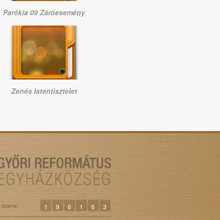
Parókia 09 Záróesemény
Zenés Istentisztelet
k száma:
1
9
6
1
6
3