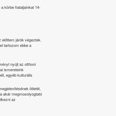
a körbe fiataljainkat 14-
 előttem járók végeztek.
el tartozom ebbe a
ményt nyújt az otthoni
ai ismereteink
li, egyéb kulturális
megjelenítésének ötletét,
néha akár megmosolyogtató
dkezni az