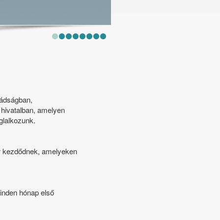
mádságban,
i hivatalban, amelyen
oglalkozunk.
or kezdődnek, amelyeken
minden hónap első