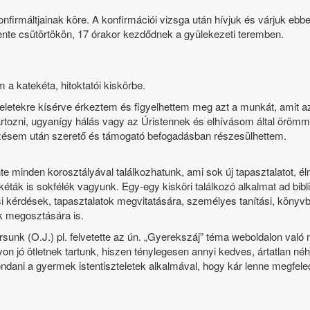
nfirmáltjainak köre. A konfirmációi vizsga után hívjuk és várjuk ebbe 
ente csütörtökön, 17 órakor kezdődnek a gyülekezeti teremben.
a katekéta, hitoktatói kiskörbe.
eletekre kísérve érkeztem és figyelhettem meg azt a munkát, amit az
artozni, ugyanígy hálás vagy az Úristennek és elhívásom által örömm
kezésem után szerető és támogató befogadásban részesülhettem.
e minden korosztályával találkozhatunk, ami sok új tapasztalatot, él
ták is sokfélék vagyunk. Egy-egy kisköri találkozó alkalmat ad bibli
i kérdések, tapasztalatok megvitatására, személyes tanítási, könyvbé
k megosztására is.
sunk (O.J.) pl. felvetette az ún. „Gyerekszáj” téma weboldalon való 
yon jó ötletnek tartunk, hiszen ténylegesen annyi kedves, ártatlan 
dani a gyermek istentiszteletek alkalmával, hogy kár lenne megfele