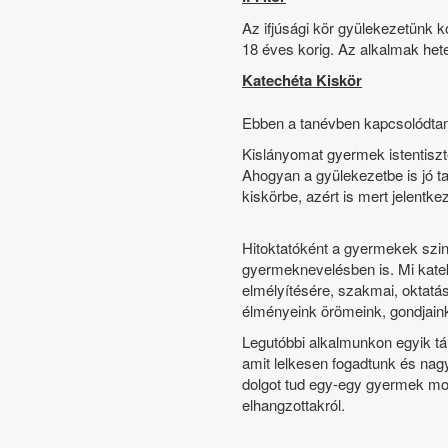
Az ifjúsági kör gyülekezetünk ko
18 éves korig. Az alkalmak het
Katechéta Kiskör
Ebben a tanévben kapcsolódtam 
Kislányomat gyermek istentiszt
Ahogyan a gyülekezetbe is jó t
kiskörbe, azért is mert jelent
Hitoktatóként a gyermekek szint
gyermeknevelésben is. Mi kateké
elmélyítésére, szakmai, oktatás
élményeink örömeink, gondjain
Legutóbbi alkalmunkon egyik tár
amit lelkesen fogadtunk és nag
dolgot tud egy-egy gyermek mon
elhangzottakról.