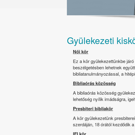
Gyülekezeti kisk
Női kör
Ez a kör gyülekezettünkbe járó
beszélgetésben lehetnek együtt.
bibliatanulmányozással, a hitép
Bibliaórás közösség
A bibliaórás közösség gyüleke
lehetőség nyílik imádságra, ig
Presbiteri bibliakör
A kör gyülekezetünk presbiterei
szerdáján, 18 órától kezdődik a
IFI kör