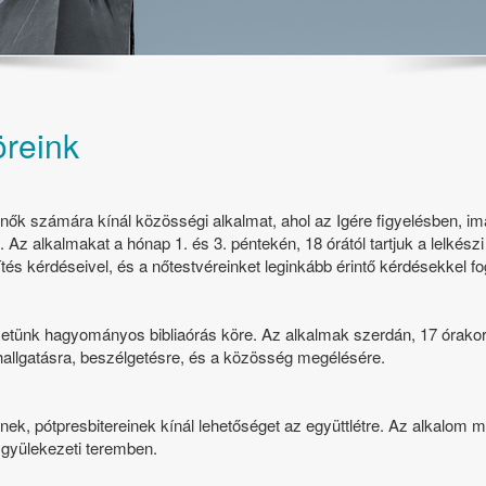
öreink
 nők számára kínál közösségi alkalmat, ahol az Igére figyelésben, i
 Az alkalmakat a hónap 1. és 3. péntekén, 18 órától tartjuk a lelkész
ítés kérdéseivel, és a nőtestvéreinket leginkább érintő kérdésekkel f
zetünk hagyományos bibliaórás köre. Az alkalmak szerdán, 17 órak
ehallgatásra, beszélgetésre, és a közösség megélésére.
nek, pótpresbitereinek kínál lehetőséget az együttlétre. Az alkalom 
 gyülekezeti teremben.