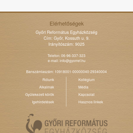
Elérhetőségek
Győri Református Egyházközség
Cím: Győr, Kossuth u. 9.
Irányítószám: 9025
Telefon: 06-96-337-323
e-mail:
info@gyorref.hu
Banszámlaszám: 10918001-00000040-29340004
Rólunk
Kollégium
Alkalmak
Média
Gyülekezeti körök
Kapcsolat
Igehirdetések
Hasznos linkek