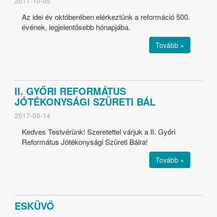
2017-10-05
Az idei év októberében elérkeztünk a reformáció 500.
évének, legjelentősebb hónapjába.
Tovább »
II. GYŐRI REFORMÁTUS
JÓTÉKONYSÁGI SZÜRETI BÁL
2017-09-14
Kedves Testvérünk! Szeretettel várjuk a II. Győri
Református Jótékonysági Szüreti Bálra!
Tovább »
ESKÜVŐ