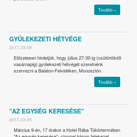
Tovább »
GYÜLEKEZETI HÉTVÉGE
2017-03-08
Előzetesen hirdetjük, hogy július 27-30-ig (csütörtöktől
vasárnapig) gyülekezeti hétvégét szeretnénk
szervezni a Balaton-Felvidéken, Monoszlón.
Tovább »
"AZ EGYSÉG KERESÉSE"
2017-03-05
Március 9-én, 17 órakor a Hotel Rába Tükörtermében
”Az egység keresése”- címmel három felekezet