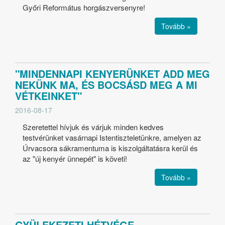
Győri Református horgászversenyre!
Tovább »
"MINDENNAPI KENYERÜNKET ADD MEG
NEKÜNK MA, ÉS BOCSÁSD MEG A MI
VÉTKEINKET"
2016-08-17
Szeretettel hívjuk és várjuk minden kedves
testvérünket vasárnapi Istentiszteletünkre, amelyen az
Úrvacsora sákramentuma is kiszolgáltatásra kerül és
az "új kenyér ünnepét" is követi!
Tovább »
GYÜLEKEZETI HÉTVÉGE