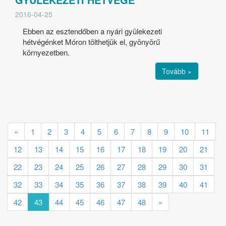
2016-04-25
Ebben az esztendőben a nyári gyülekezeti
hétvégénket Móron tölthetjük el, gyönyörű
környezetben.
Tovább »
«
1
2
3
4
5
6
7
8
9
10
11
12
13
14
15
16
17
18
19
20
21
22
23
24
25
26
27
28
29
30
31
32
33
34
35
36
37
38
39
40
41
42
43
44
45
46
47
48
»