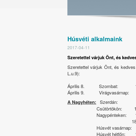
Húsvéti alkalmaink
2017-04-11
Szeretettel várjuk Önt, és kedve
Szeretettel várjuk Önt, és kedve
L.u.9):
Április 8. Szombat: 14.30 –
Április 9. Virágvasárnap: 10.0
A Nagyhéten:
Szerdán: 18.00 –
Csütörtökön: 18.00 – Esti
Nagypénteken: 10.00 – Ünne
18.00 – Esti ist
Húsvét vasárnap: 10.00 – Ü
Húsvét hétfőn: 10.00 – Ü