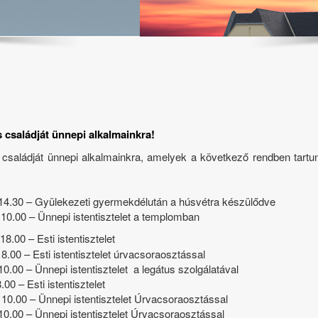
s családját ünnepi alkalmainkra!
s családját ünnepi alkalmainkra, amelyek a következő rendben tar
 Gyülekezeti gyermekdélután a húsvétra készülődve
0 – Ünnepi istentisztelet a templomban
 Esti istentisztelet
 istentisztelet úrvacsoraosztással
pi istentisztelet a legátus szolgálatával
entisztelet
nnepi istentisztelet Úrvacsoraosztással
nnepi istentisztelet Úrvacsoraosztással