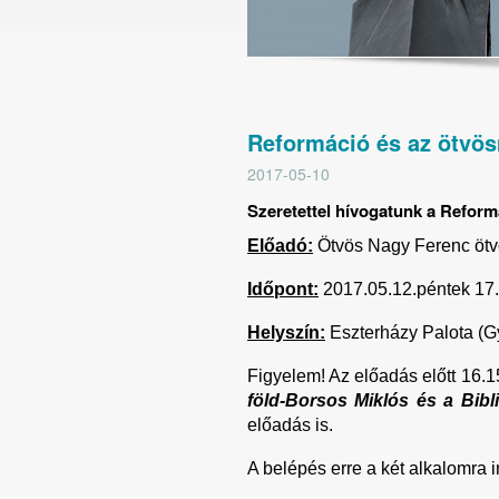
Reformáció és az ötvö
2017-05-10
Szeretettel hívogatunk a Refor
Előadó:
Ötvös Nagy Ferenc öt
Időpont:
2017.05.12.péntek 17.
Helyszín:
Eszterházy Palota (Gy
Figyelem! Az előadás előtt 16.1
föld-Borsos Miklós és a Bibl
előadás is.
A belépés erre a két alkalomra 