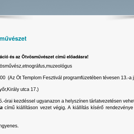
sművészet
máció és az Ötvösművészet című előadásra!
vösművész,etnográfus,muzeológus
00 (Az Öt Templom Fesztivál programfüzetében tévesen 13.-a j
őr,Király utca 17.)
5.-órai kezdéssel ugyanazon a helyszínen tárlatvezetésen vehe
ia
című kiállításon vezet végig. A kiállítás kísérő rendezvény
ingyenes.