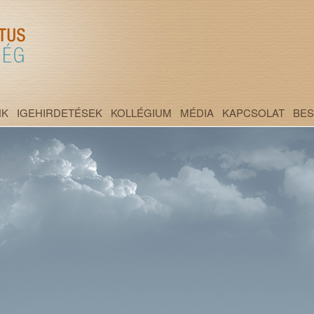
NK
IGEHIRDETÉSEK
KOLLÉGIUM
MÉDIA
KAPCSOLAT
BE