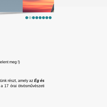
elent meg !)
tünk részt, amely az
Ég és
e a 17 órai ötvösművészeti