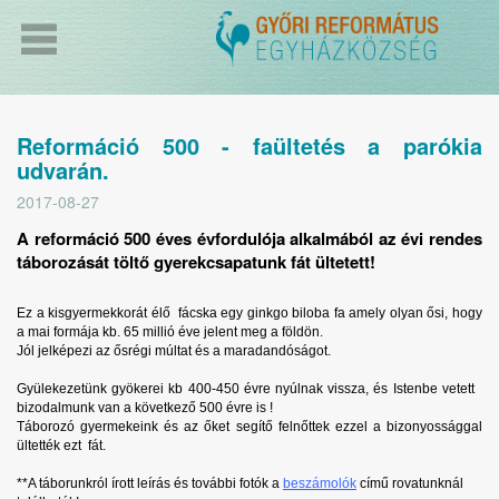
Reformáció 500 - faültetés a parókia
udvarán.
2017-08-27
A reformáció 500 éves évfordulója alkalmából az évi rendes
táborozását töltő gyerekcsapatunk fát ültetett!
Ez a kisgyermekkorát élő fácska egy ginkgo biloba fa amely olyan ősi, hogy
a mai formája kb. 65 millió éve jelent meg a földön.
Jól jelképezi az ősrégi múltat és a maradandóságot.
Gyülekezetünk gyökerei kb 400-450 évre nyúlnak vissza, és Istenbe vetett
bizodalmunk van a következő 500 évre is !
Táborozó gyermekeink és az őket segítő felnőttek ezzel a bizonyossággal
ültették ezt fát.
**A táborunkról írott leírás és további fotók a
beszámolók
című rovatunknál