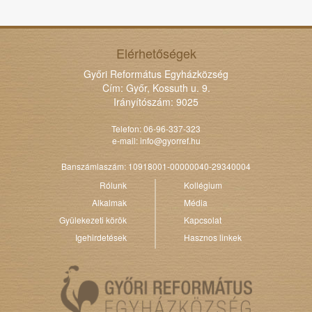
Elérhetőségek
Győri Református Egyházközség
Cím: Győr, Kossuth u. 9.
Irányítószám: 9025
Telefon: 06-96-337-323
e-mail:
info@gyorref.hu
Banszámlaszám: 10918001-00000040-29340004
Rólunk
Kollégium
Alkalmak
Média
Gyülekezeti körök
Kapcsolat
Igehirdetések
Hasznos linkek