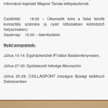
információ kapható Wagner Tamás lelkipásztornál.
Útkeresők
köre
a
Csütörtök: 18.00 – Útkeresők köre a fiatal felnőtt
fiatal
korosztály számára (a nyári időszakban különböző
felnőtt
helyszíneken)
korosztály
számára
Vasárnap: 10.00 – Istentisztelet
(a
nyári
Nyári programok:
időszakban
különböző
Július 10-14: Egyházkerületi IFI tábor Balatonfenyvesen,
helyszíneken)
Vasárnap:
Július 27-30: Gyülekezeti hétvége Monoszlón
Július 25-29: CSILLAGPONT országos ifjúsági találkozó
10.00
Debrecenben
–
Istentisztelet