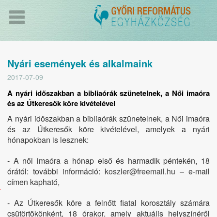
Nyári események és alkalmaink
2017-07-09
A nyári időszakban a bibliaórák szünetelnek, a Női imaóra
és az Útkeresők köre kivételével
A nyári időszakban a bibliaórák szünetelnek, a Női imaóra
és az Útkeresők köre kivételével, amelyek a nyári
hónapokban is lesznek:
- A női imaóra a hónap első és harmadik péntekén, 18
órától: további információ:
koszler@freemail.hu
– e-mail
címen kapható,
Csütörtök:
- Az Útkeresők köre a felnőtt fiatal korosztály számára
18.00
csütörtökönként, 18 órakor, amely aktuális helyszínéről
–