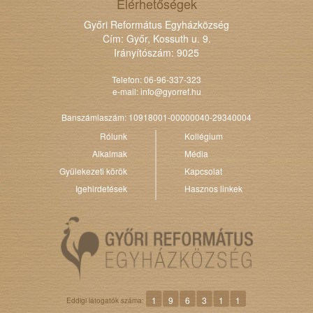
Elérhetőségek
Győri Református Egyházközség
Cím: Győr, Kossuth u. 9.
Irányítószám: 9025
Telefon: 06-96-337-323
e-mail:
info@gyorref.hu
Banszámlaszám: 10918001-00000040-29340004
Rólunk
Kollégium
Alkalmak
Média
Gyülekezeti körök
Kapcsolat
Igehirdetések
Hasznos linkek
1
9
6
3
1
1
Eddigi látogatók száma: