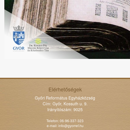
Elérhetőségek
Győri Református Egyházközség
Cím: Győr, Kossuth u. 9.
Irányítószám: 9025
Telefon: 06-96-337-323
e-mail:
info@gyorref.hu