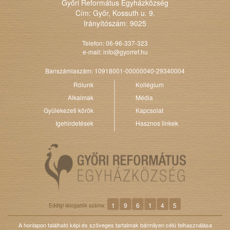
Győri Református Egyházközség
Cím: Győr, Kossuth u. 9.
Irányítószám: 9025
Telefon: 06-96-337-323
e-mail:
info@gyorref.hu
Banszámlaszám: 10918001-00000040-29340004
Rólunk
Kollégium
Alkalmak
Média
Gyülekezeti körök
Kapcsolat
Igehirdetések
Hasznos linkek
1
9
6
1
4
5
Eddigi látogatók száma:
A honlapon található képi és szöveges tartalmak bármilyen célú felhasználása