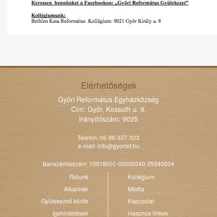
Elérhetőségek
Győri Református Egyházközség
Cím: Győr, Kossuth u. 9.
Irányítószám: 9025
Telefon: 06-96-337-323
e-mail:
info@gyorref.hu
Banszámlaszám: 10918001-00000040-29340004
Rólunk
Kollégium
Alkalmak
Média
Gyülekezeti körök
Kapcsolat
Igehirdetések
Hasznos linkek