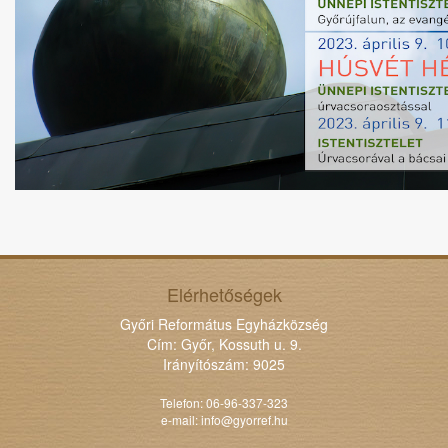
Elérhetőségek
Győri Református Egyházközség
Cím: Győr, Kossuth u. 9.
Irányítószám: 9025
Telefon: 06-96-337-323
e-mail:
info@gyorref.hu