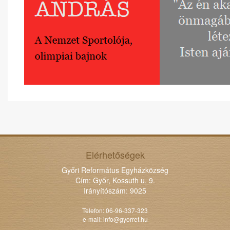
Elérhetőségek
Győri Református Egyházközség
Cím: Győr, Kossuth u. 9.
Irányítószám: 9025
Telefon: 06-96-337-323
e-mail:
info@gyorref.hu