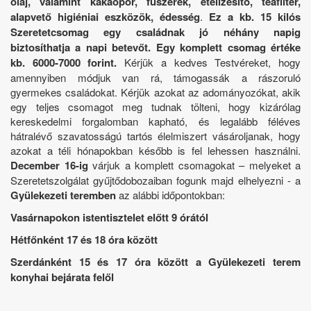
olaj, valamint kakaópor, fűszerek, ételízesítő, teafilter,
alapvető higiéniai eszközök, édesség
.
Ez a kb. 15 kilós
Szeretetcsomag egy családnak jó néhány napig
biztosíthatja a napi betevőt. Egy komplett csomag értéke
kb. 6000-7000 forint.
Kérjük a kedves Testvéreket, hogy
amennyiben módjuk van rá, támogassák a rászoruló
gyermekes családokat. Kérjük azokat az adományozókat, akik
egy teljes csomagot meg tudnak tölteni, hogy kizárólag
kereskedelmi forgalomban kapható, és legalább féléves
hátralévő szavatosságú tartós élelmiszert vásároljanak, hogy
azokat a téli hónapokban később is fel lehessen használni.
December 16-ig
várjuk a komplett csomagokat – melyeket a
Szeretetszolgálat gyűjtődobozaiban fogunk majd elhelyezni - a
Gyülekezeti teremben
az alábbi időpontokban:
Vasárnapokon istentisztelet előtt 9 órától
Hétfőnként 17 és 18 óra között
Szerdánként 15 és 17 óra között a Gyülekezeti terem
konyhai bejárata felől