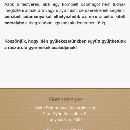
Azok a testvérek, akik egy komplett csomagot nem tudnak
megtölteni annak ára vagy súlya miatt, de szeretnének segíteni,
pénzbeli adományaikat elhelyezhetik az erre a célra kitett
perselybe
a templomban ugyancsak december 16-ig.
Köszönjük, hogy idén gyülekezetünkben együtt gyűjthetünk
a rászoruló gyermekek családjának!
Elérhetőségek
Győri Református Egyházközség
Cím: Győr, Kossuth u. 9.
Irányítószám: 9025